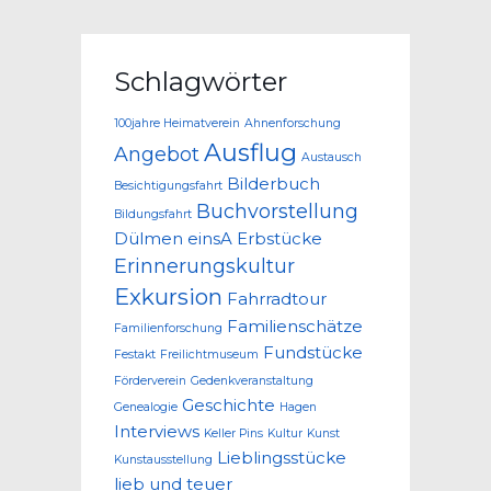
Schlagwörter
100jahre Heimatverein
Ahnenforschung
Ausflug
Angebot
Austausch
Bilderbuch
Besichtigungsfahrt
Buchvorstellung
Bildungsfahrt
Dülmen
einsA
Erbstücke
Erinnerungskultur
Exkursion
Fahrradtour
Familienschätze
Familienforschung
Fundstücke
Festakt
Freilichtmuseum
Förderverein
Gedenkveranstaltung
Geschichte
Genealogie
Hagen
Interviews
Keller Pins
Kultur
Kunst
Lieblingsstücke
Kunstausstellung
lieb und teuer