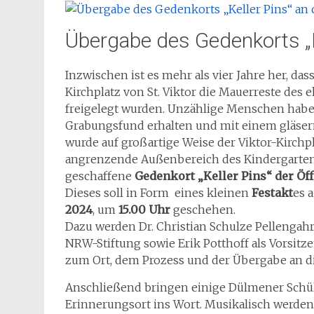
Übergabe des Gedenkorts „Ke
Inzwischen ist es mehr als vier Jahre her, d
Kirchplatz von St. Viktor die Mauerreste des
freigelegt wurden. Unzählige Menschen haben
Grabungsfund erhalten und mit einem gläser
wurde auf großartige Weise der Viktor-Kirchpl
angrenzende Außenbereich des Kindergartens S
geschaffene
Gedenkort „Keller Pins“ der Öff
Dieses soll in Form eines kleinen
Festakt
es 
2024
, um
15.00 Uhr
geschehen.
Dazu werden Dr. Christian Schulze Pellengahr 
NRW-Stiftung sowie Erik Potthoff als Vorsi
zum Ort, dem Prozess und der Übergabe an die
Anschließend bringen einige Dülmener Schü
Erinnerungsort ins Wort. Musikalisch werden 