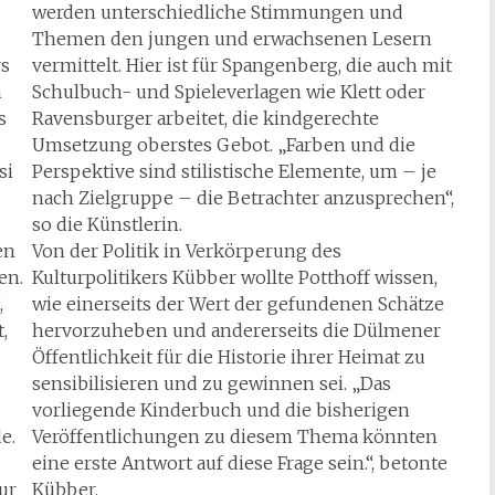
werden unterschiedliche Stimmungen und
Themen den jungen und erwachsenen Lesern
rs
vermittelt. Hier ist für Spangenberg, die auch mit
h
Schulbuch- und Spieleverlagen wie Klett oder
s
Ravensburger arbeitet, die kindgerechte
Umsetzung oberstes Gebot. „Farben und die
si
Perspektive sind stilistische Elemente, um – je
nach Zielgruppe – die Betrachter anzusprechen“,
so die Künstlerin.
en
Von der Politik in Verkörperung des
en.
Kulturpolitikers Kübber wollte Potthoff wissen,
,
wie einerseits der Wert der gefundenen Schätze
,
hervorzuheben und andererseits die Dülmener
Öffentlichkeit für die Historie ihrer Heimat zu
sensibilisieren und zu gewinnen sei. „Das
vorliegende Kinderbuch und die bisherigen
e.
Veröffentlichungen zu diesem Thema könnten
eine erste Antwort auf diese Frage sein.“, betonte
ur
Kübber.