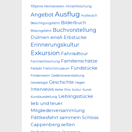
100jahre Heimatverein
Ahnenforschung
Ausflug
Angebot
Austausch
Bilderbuch
Besichtigungsfahrt
Buchvorstellung
Bildungsfahrt
Dülmen
einsA
Erbstücke
Erinnerungskultur
Exkursion
Fahrradtour
Familienschätze
Familienforschung
Fundstücke
Festakt
Freilichtmuseum
Förderverein
Gedenkveranstaltung
Geschichte
Genealogie
Hagen
Interviews
Keller Pins
Kultur
Kunst
Lieblingsstücke
Kunstausstellung
lieb und teuer
Mitgliederversammlung
Pättkesfahrt
sammeln
Schloss
Cappenberg
selten