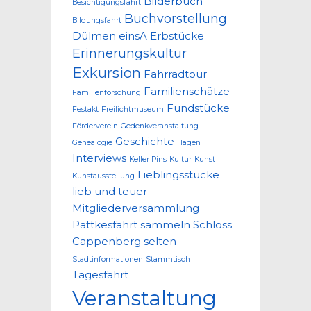
Bilderbuch
Besichtigungsfahrt
Buchvorstellung
Bildungsfahrt
Dülmen
einsA
Erbstücke
Erinnerungskultur
Exkursion
Fahrradtour
Familienschätze
Familienforschung
Fundstücke
Festakt
Freilichtmuseum
Förderverein
Gedenkveranstaltung
Geschichte
Genealogie
Hagen
Interviews
Keller Pins
Kultur
Kunst
Lieblingsstücke
Kunstausstellung
lieb und teuer
Mitgliederversammlung
Pättkesfahrt
sammeln
Schloss
Cappenberg
selten
Stadtinformationen
Stammtisch
Tagesfahrt
Veranstaltung