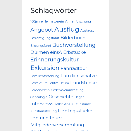
Schlagwörter
100jahre Heimatverein
Ahnenforschung
Ausflug
Angebot
Austausch
Bilderbuch
Besichtigungsfahrt
Buchvorstellung
Bildungsfahrt
Dülmen
einsA
Erbstücke
Erinnerungskultur
Exkursion
Fahrradtour
Familienschätze
Familienforschung
Fundstücke
Festakt
Freilichtmuseum
Förderverein
Gedenkveranstaltung
Geschichte
Genealogie
Hagen
Interviews
Keller Pins
Kultur
Kunst
Lieblingsstücke
Kunstausstellung
lieb und teuer
Mitgliederversammlung