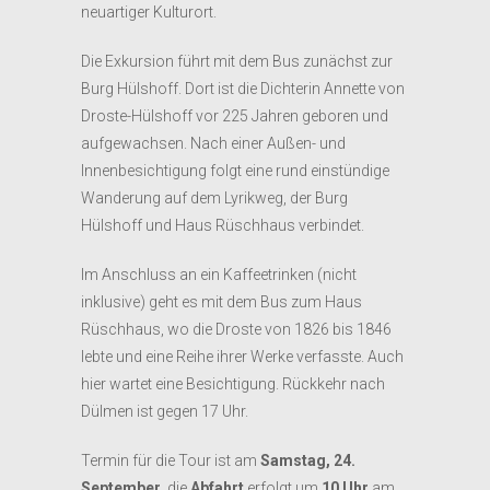
neuartiger Kulturort.
Die Exkursion führt mit dem Bus zunächst zur
Burg Hülshoff. Dort ist die Dichterin Annette von
Droste-Hülshoff vor 225 Jahren geboren und
aufgewachsen. Nach einer Außen- und
Innenbesichtigung folgt eine rund einstündige
Wanderung auf dem Lyrikweg, der Burg
Hülshoff und Haus Rüschhaus verbindet.
Im Anschluss an ein Kaffeetrinken (nicht
inklusive) geht es mit dem Bus zum Haus
Rüschhaus, wo die Droste von 1826 bis 1846
lebte und eine Reihe ihrer Werke verfasste. Auch
hier wartet eine Besichtigung. Rückkehr nach
Dülmen ist gegen 17 Uhr.
Termin für die Tour ist am
Samstag, 24.
September
, die
Abfahrt
erfolgt um
10 Uhr
am