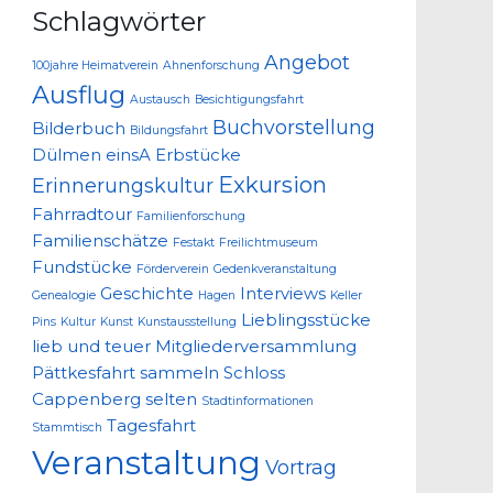
Schlagwörter
Angebot
100jahre Heimatverein
Ahnenforschung
Ausflug
Austausch
Besichtigungsfahrt
Buchvorstellung
Bilderbuch
Bildungsfahrt
Dülmen
einsA
Erbstücke
Exkursion
Erinnerungskultur
Fahrradtour
Familienforschung
Familienschätze
Festakt
Freilichtmuseum
Fundstücke
Förderverein
Gedenkveranstaltung
Geschichte
Interviews
Genealogie
Hagen
Keller
Lieblingsstücke
Pins
Kultur
Kunst
Kunstausstellung
lieb und teuer
Mitgliederversammlung
Pättkesfahrt
sammeln
Schloss
Cappenberg
selten
Stadtinformationen
Tagesfahrt
Stammtisch
Veranstaltung
Vortrag