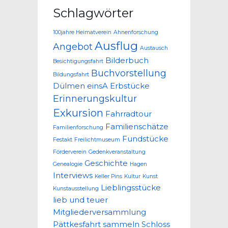
Schlagwörter
100jahre Heimatverein
Ahnenforschung
Ausflug
Angebot
Austausch
Bilderbuch
Besichtigungsfahrt
Buchvorstellung
Bildungsfahrt
Dülmen
einsA
Erbstücke
Erinnerungskultur
Exkursion
Fahrradtour
Familienschätze
Familienforschung
Fundstücke
Festakt
Freilichtmuseum
Förderverein
Gedenkveranstaltung
Geschichte
Genealogie
Hagen
Interviews
Keller Pins
Kultur
Kunst
Lieblingsstücke
Kunstausstellung
lieb und teuer
Mitgliederversammlung
Pättkesfahrt
sammeln
Schloss