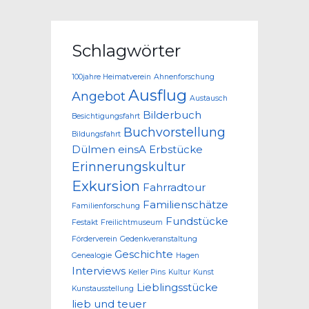
Schlagwörter
100jahre Heimatverein
Ahnenforschung
Ausflug
Angebot
Austausch
Bilderbuch
Besichtigungsfahrt
Buchvorstellung
Bildungsfahrt
Dülmen
einsA
Erbstücke
Erinnerungskultur
Exkursion
Fahrradtour
Familienschätze
Familienforschung
Fundstücke
Festakt
Freilichtmuseum
Förderverein
Gedenkveranstaltung
Geschichte
Genealogie
Hagen
Interviews
Keller Pins
Kultur
Kunst
Lieblingsstücke
Kunstausstellung
lieb und teuer