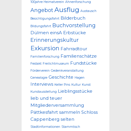
100jahre Heimatverein
Ahnenforschung
Ausflug
Angebot
Austausch
Bilderbuch
Besichtigungsfahrt
Buchvorstellung
Bildungsfahrt
Dülmen
einsA
Erbstücke
Erinnerungskultur
Exkursion
Fahrradtour
Familienschätze
Familienforschung
Fundstücke
Festakt
Freilichtmuseum
Förderverein
Gedenkveranstaltung
Geschichte
Genealogie
Hagen
Interviews
Keller Pins
Kultur
Kunst
Lieblingsstücke
Kunstausstellung
lieb und teuer
Mitgliederversammlung
Pättkesfahrt
sammeln
Schloss
Cappenberg
selten
Stadtinformationen
Stammtisch