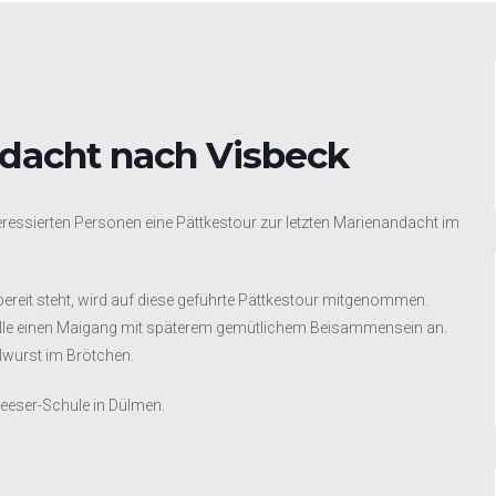
ndacht nach Visbeck
nteressierten Personen eine Pättkestour zur letzten Marienandacht im
 bereit steht, wird auf diese geführte Pättkestour mitgenommen.
elle einen Maigang mit späterem gemütlichem Beisammensein an.
llwurst im Brötchen.
Leeser-Schule in Dülmen.