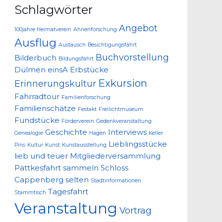
Schlagwörter
Angebot
100jahre Heimatverein
Ahnenforschung
Ausflug
Austausch
Besichtigungsfahrt
Buchvorstellung
Bilderbuch
Bildungsfahrt
Dülmen
einsA
Erbstücke
Exkursion
Erinnerungskultur
Fahrradtour
Familienforschung
Familienschätze
Festakt
Freilichtmuseum
Fundstücke
Förderverein
Gedenkveranstaltung
Geschichte
Interviews
Genealogie
Hagen
Keller
Lieblingsstücke
Pins
Kultur
Kunst
Kunstausstellung
lieb und teuer
Mitgliederversammlung
Pättkesfahrt
sammeln
Schloss
Cappenberg
selten
Stadtinformationen
Tagesfahrt
Stammtisch
Veranstaltung
Vortrag