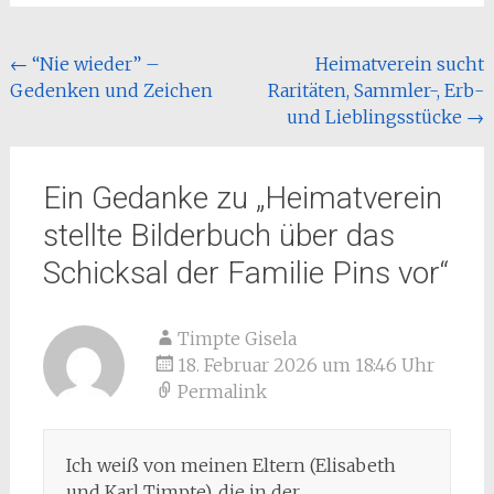
Beitragsnavigation
←
“Nie wieder” –
Heimatverein sucht
Gedenken und Zeichen
Raritäten, Sammler-, Erb-
und Lieblingsstücke
→
Ein Gedanke zu „
Heimatverein
stellte Bilderbuch über das
Schicksal der Familie Pins vor
“
Timpte Gisela
18. Februar 2026 um 18:46 Uhr
Permalink
Ich weiß von meinen Eltern (Elisabeth
und Karl Timpte), die in der