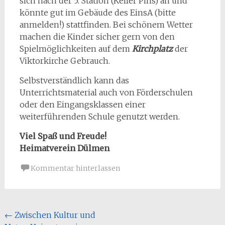
sich nach der 5. Station (Keller Pins) an und
könnte gut im Gebäude des EinsA (bitte
anmelden!) stattfinden. Bei schönem Wetter
machen die Kinder sicher gern von den
Spielmöglichkeiten auf dem
Kirchplatz
der
Viktorkirche Gebrauch.
Selbstverständlich kann das
Unterrichtsmaterial auch von Förderschulen
oder den Eingangsklassen einer
weiterführenden Schule genutzt werden.
Viel Spaß und Freude!
Heimatverein Dülmen
Kommentar hinterlassen
Beitragsnavigation
←
Zwischen Kultur und