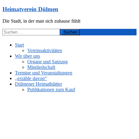
Zum
Heimatverein Dülmen
Inhalt
springen
Die Stadt, in der man sich zuhause fühlt
Suchen
nach:
Start
Vereinsaktivitäten
Wir über uns
Organe und Satzung
Mitgliedschaft
Termine und Veranstaltungen
,,erzähle davon”
Dülmener Heimatblätter
Publikationen zum Kauf