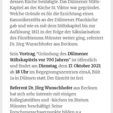
dessen Kirche bestätigte. Das Dülmener Stifts-
Kapitel an der Kirche St. Viktor war gegründet.
Welche Gründe es für die Errichtung eines
Kanonikerstifts an der Dülmener Pfarrkirche
gab und wie es mit dem Stiftskapitel bis zur
Auflösung 1811 in der Folge der Säkularisation
des Fürstbistums Münster weiter ging, referiert
Dr. Jörg Wunschhofer aus Beckum.
Sein
Vortrag
, “Gründung des
Dülmener
Stiftskapitels vor 700 Jahren
” ist öffentlich
und findet am
Dienstag
, dem
17. Oktober 2023
,
ab
18 Uhr
im Begegnungszentrum einsA, Bült
1a in Dülmen statt. Der Eintritt ist frei.
Referent Dr. Jörg Wunschhofer
aus Beckum
hat sich sehr intensiv mit einigen
Kollegiatstiften und -kirchen im Bistum
Münster beschäftigt. Seine
Forschungsschwerpunkte bilden u.a.