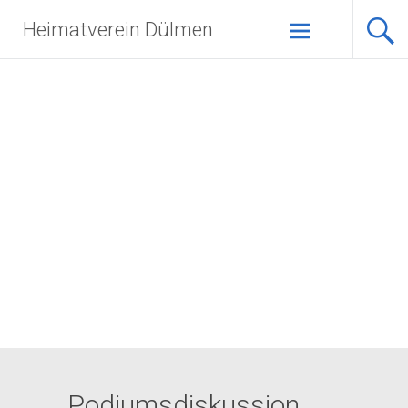
Zum
Heimatverein Dülmen
Inhalt
springen
Podiumsdiskussion